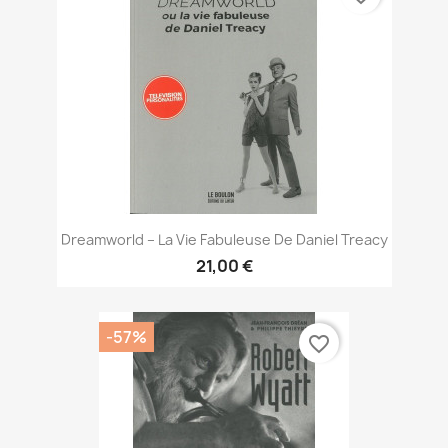
Dreamworld – La Vie Fabuleuse De Daniel Treacy
21,00 €
-57%
favorite_border