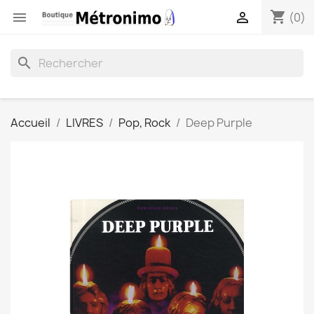
shopping_cart


(0)
search
Accueil
LIVRES
Pop, Rock
Deep Purple