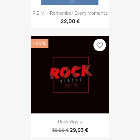
R.E.M. – Remember Every Moments
22,00 €
-25%
favorite_border
Rock Vinyls
29,93 €
39,90 €