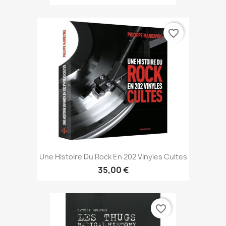
favorite_border
Une Histoire Du Rock En 202 Vinyles Cultes
35,00 €
favorite_border