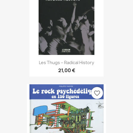
Les Thugs – Radical History
21,00 €
favorite_border