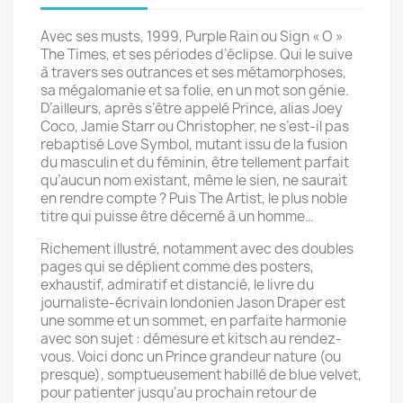
Avec ses musts, 1999, Purple Rain ou Sign « O »
The Times, et ses périodes d’éclipse. Qui le suive
à travers ses outrances et ses métamorphoses,
sa mégalomanie et sa folie, en un mot son génie.
D’ailleurs, après s’être appelé Prince, alias Joey
Coco, Jamie Starr ou Christopher, ne s’est-il pas
rebaptisé Love Symbol, mutant issu de la fusion
du masculin et du féminin, être tellement parfait
qu’aucun nom existant, même le sien, ne saurait
en rendre compte ? Puis The Artist, le plus noble
titre qui puisse être décerné à un homme…
Richement illustré, notamment avec des doubles
pages qui se déplient comme des posters,
exhaustif, admiratif et distancié, le livre du
journaliste-écrivain londonien Jason Draper est
une somme et un sommet, en parfaite harmonie
avec son sujet : démesure et kitsch au rendez-
vous. Voici donc un Prince grandeur nature (ou
presque), somptueusement habillé de blue velvet,
pour patienter jusqu’au prochain retour de