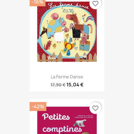
-16%
favorite_border
La Ferme Danse
15,04 €
17,90 €
-42%
favorite_border