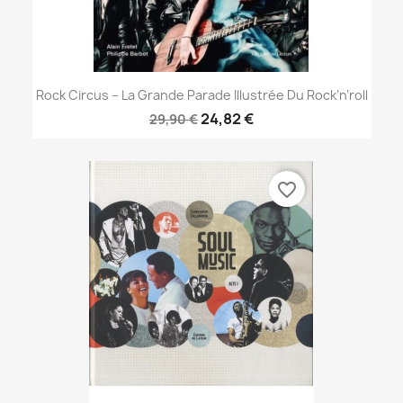
Rock Circus – La Grande Parade Illustrée Du Rock’n’roll
24,82 €
29,90 €
favorite_border