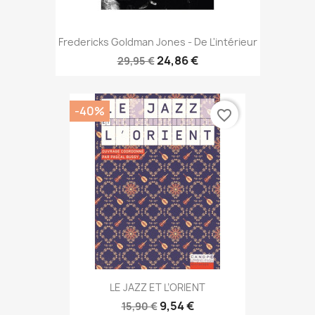
Fredericks Goldman Jones - De L'intérieur
24,86 €
29,95 €
-40%
favorite_border
LE JAZZ ET L’ORIENT
9,54 €
15,90 €