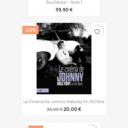
Soul Music – Acte 1
39,90 €
-20%
favorite_border
Le Cinéma De Johnny Hallyday En 50 Films
20,00 €
25,00 €