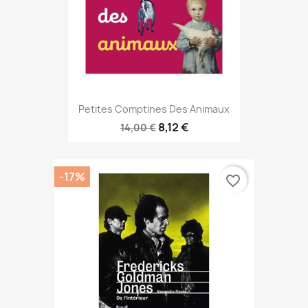
Petites Comptines Des Animaux
8,12 €
14,00 €
-17%
favorite_border