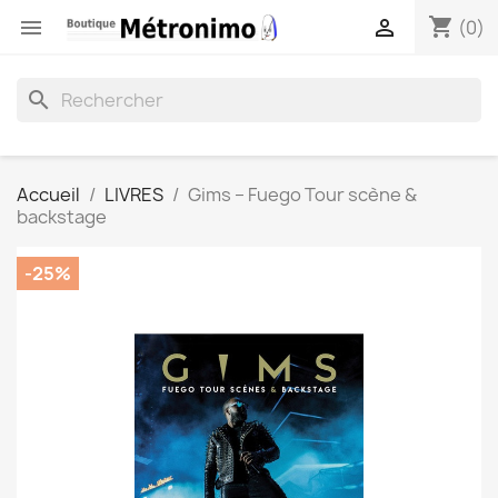
shopping_cart


(0)
search
Accueil
LIVRES
Gims – Fuego Tour scène &
backstage
-25%