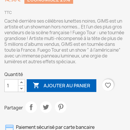
TTC
Caché derrière ses célèbres lunettes noires, GIMS est un
artiste et un showman hors normes… Et l’un des plus gros
vendeurs de la scène française ! Fuego Tour : une tournée
grandiose ! Artiste multi-récompensé à la tête de plus de
5 millions d’albums vendus, GIMS est en tournée dans
toute la France. Fuego Tour est un show ” à l’américaine”
avec un immense panneau lumineux, une orgie de
lumières et autres effets spéciaux.
Quantité

favorite_border
AJOUTER AU PANIER
Partager
Paiement sécurisé par carte bancaire