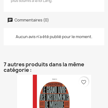
plus soumis à la loi Lang.
Commentaires (0)
Aucun avis n'a été publié pour le moment.
7 autres produits dans la même
catégorie :
favorite_border