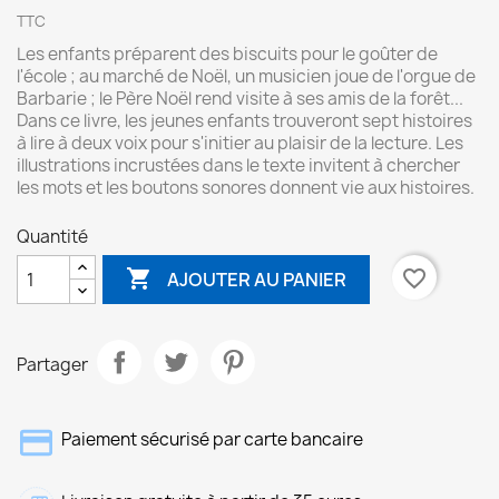
TTC
Les enfants préparent des biscuits pour le goûter de
l'école ; au marché de Noël, un musicien joue de l'orgue de
Barbarie ; le Père Noël rend visite à ses amis de la forêt...
Dans ce livre, les jeunes enfants trouveront sept histoires
à lire à deux voix pour s'initier au plaisir de la lecture. Les
illustrations incrustées dans le texte invitent à chercher
les mots et les boutons sonores donnent vie aux histoires.
Quantité

favorite_border
AJOUTER AU PANIER
Partager
Paiement sécurisé par carte bancaire