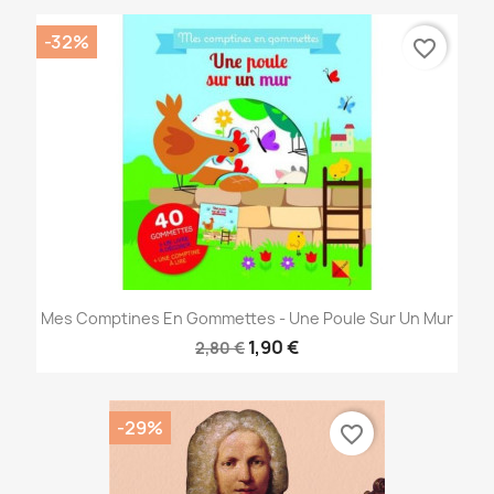
-32%
favorite_border
Mes Comptines En Gommettes - Une Poule Sur Un Mur
1,90 €
2,80 €
-29%
favorite_border