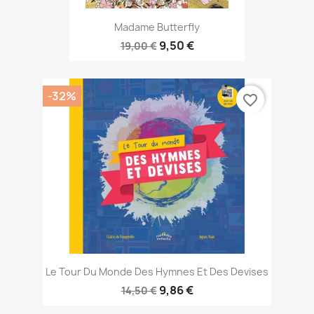
Madame Butterfly
9,50 €
19,00 €
-32%
favorite_border
Le Tour Du Monde Des Hymnes Et Des Devises
9,86 €
14,50 €