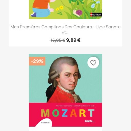
Mes Premières Comptines Des Couleurs - Livre Sonore
Et...
9,89 €
15,95 €
-29%
favorite_border