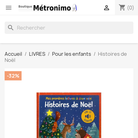
shopping_cart


(0)
search
Accueil
LIVRES
Pour les enfants
Histoires de
Noël
-32%