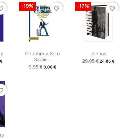
-19%
-17%
te_border
favorite_border
favorite_border
ide
Aperçu rapide
Aperçu rapide


ny
Oh Johnny, Si Tu
Johnny
Savais...
29,95 €
 €
24,86 €
9,95 €
8,06 €
te_border
ide
ay