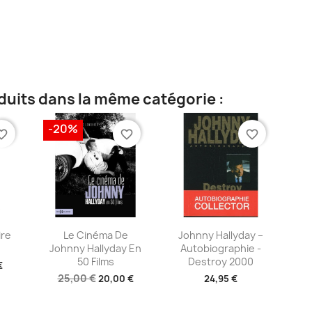
duits dans la même catégorie :
-20%
te_border
favorite_border
favorite_border
ide
Aperçu rapide
Aperçu rapide


ire
Le Cinéma De
Johnny Hallyday –
Johnny Hallyday En
Autobiographie -
50 Films
Destroy 2000
€
25,00 €
20,00 €
24,95 €