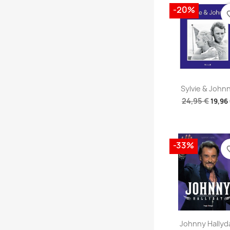
-20%
favori
Aperçu rap

Sylvie & John
24,95 €
19,96
-33%
favori
Aperçu rap

Johnny Hallyd