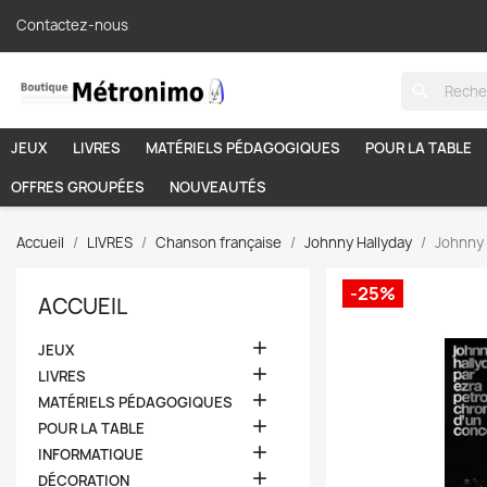
Contactez-nous
search
JEUX
LIVRES
MATÉRIELS PÉDAGOGIQUES
POUR LA TABLE
OFFRES GROUPÉES
NOUVEAUTÉS
Accueil
LIVRES
Chanson française
Johnny Hallyday
Johnny 
-25%
ACCUEIL

JEUX

LIVRES

MATÉRIELS PÉDAGOGIQUES

POUR LA TABLE

INFORMATIQUE

DÉCORATION