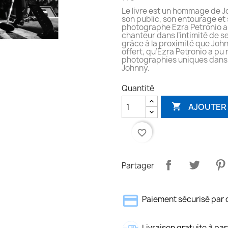
Le livre est un hommage de J
son public, son entourage et 
photographe Ezra Petronio a 
chanteur dans l’intimité de s
grâce à la proximité que John
offert, qu’Ezra Petronio a pu 
photographies uniques dans 
Johnny.
Quantité
AJOUTER 

favorite_border
Partager
Paiement sécurisé par 
Livraison gratuite à par