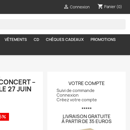
shopping_cart

Panier
(0)
Connexion
VÊTEMENTS
CD
CHÈQUES CADEAUX
PROMOTIONS
,
CONCERT –
VOTRE COMPTE
E 27 JUIN
Suivi de commande
Connexion
Créez votre compte
*****
LIVRAISON GRATUITE
5%
À PARTIR DE 35 EUROS