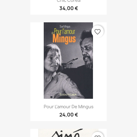
Chic Corea
34,00 €
favorite_border
Pour L’amour De Mingus
24,00 €