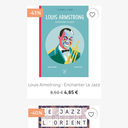
-43%
favorite_border
Louis Armstrong - Enchanter Le Jazz
4,85 €
8,50 €
-40%
favorite_border