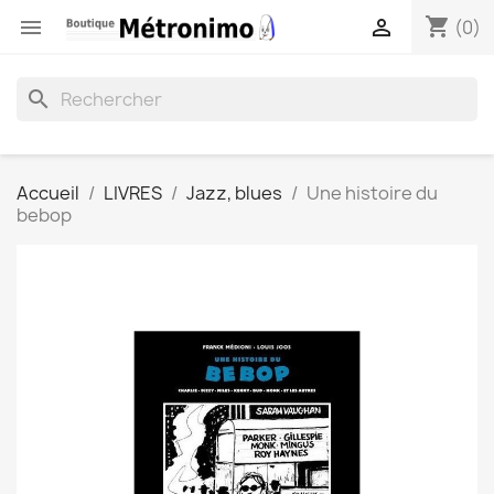
shopping_cart


(0)
search
Accueil
LIVRES
Jazz, blues
Une histoire du
bebop