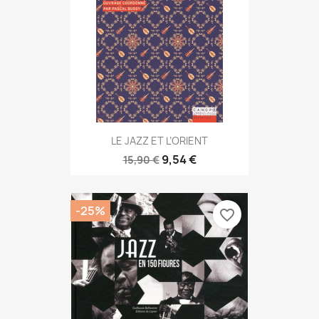
LE JAZZ ET L’ORIENT
9,54 €
15,90 €
-25%
favorite_border