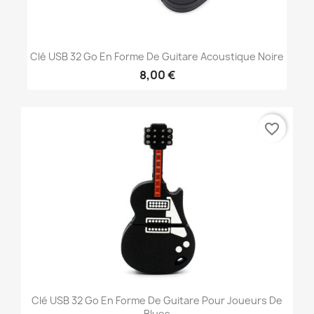
Clé USB 32 Go En Forme De Guitare Acoustique Noire
8,00 €
favorite_border
Clé USB 32 Go En Forme De Guitare Pour Joueurs De
Blues