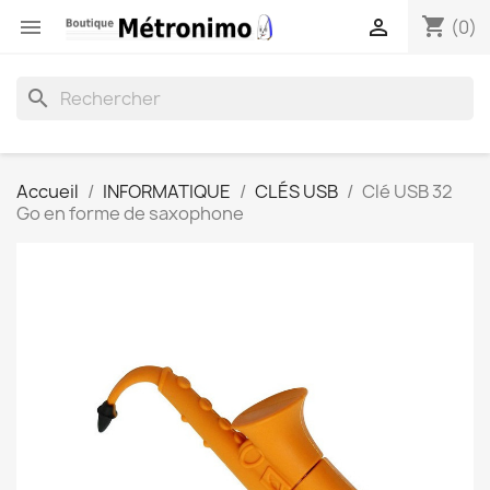
shopping_cart


(0)
search
Accueil
INFORMATIQUE
CLÉS USB
Clé USB 32
Go en forme de saxophone