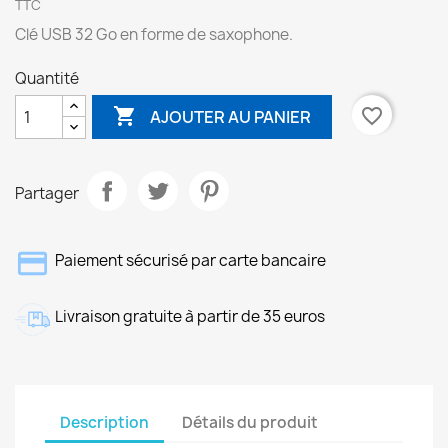
TTC
Clé USB 32 Go en forme de saxophone.
Quantité

favorite_border
AJOUTER AU PANIER
Partager
Paiement sécurisé par carte bancaire
Livraison gratuite à partir de 35 euros
Description
Détails du produit