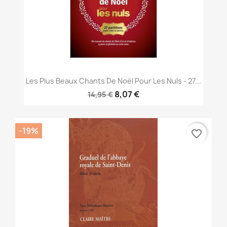
Les Plus Beaux Chants De Noël Pour Les Nuls - 27...
8,07 €
14,95 €
-19%
favorite_border