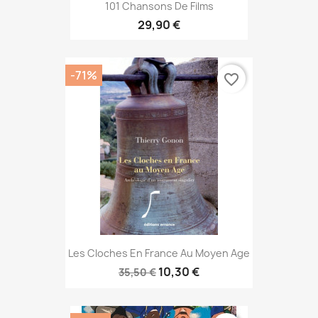
101 Chansons De Films
29,90 €
-71%
favorite_border
Les Cloches En France Au Moyen Age
10,30 €
35,50 €