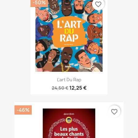
-50%
favorite_border
L'art Du Rap
12,25 €
24,50 €
-46%
favorite_border