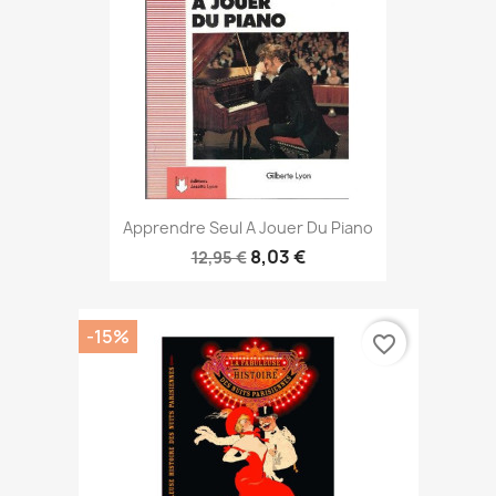
Apprendre Seul A Jouer Du Piano
8,03 €
12,95 €
-15%
favorite_border