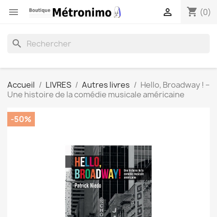
shopping_cart


(0)
search
Accueil
LIVRES
Autres livres
Hello, Broadway ! –
Une histoire de la comédie musicale américaine
-50%