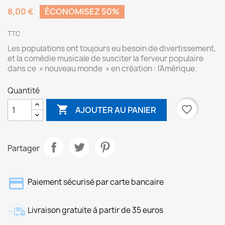
8,00 €
ÉCONOMISEZ 50%
TTC
Les populations ont toujours eu besoin de divertissement,
et la comédie musicale de susciter la ferveur populaire
dans ce » nouveau monde » en création : l’Amérique.
Quantité

favorite_border
AJOUTER AU PANIER
Partager
Paiement sécurisé par carte bancaire
Livraison gratuite à partir de 35 euros