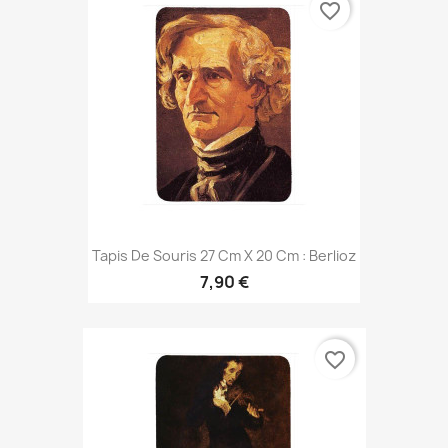
favorite_border
Tapis De Souris 27 Cm X 20 Cm : Berlioz
7,90 €
favorite_border