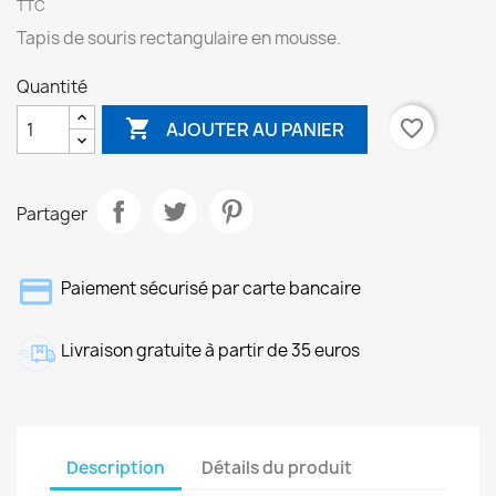
TTC
Tapis de souris rectangulaire en mousse.
Quantité

favorite_border
AJOUTER AU PANIER
Partager
Paiement sécurisé par carte bancaire
Livraison gratuite à partir de 35 euros
Description
Détails du produit