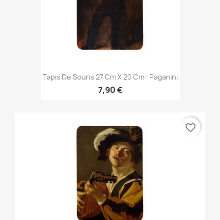
Tapis De Souris 27 Cm X 20 Cm : Paganini
7,90 €
favorite_border