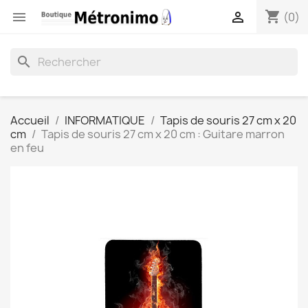
shopping_cart


(0)
search
Accueil
INFORMATIQUE
Tapis de souris 27 cm x 20
cm
Tapis de souris 27 cm x 20 cm : Guitare marron
en feu