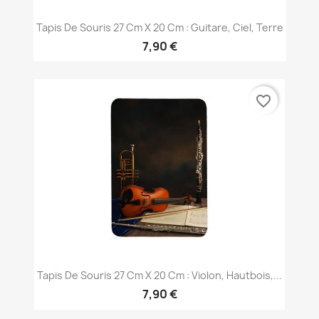
Tapis De Souris 27 Cm X 20 Cm : Guitare, Ciel, Terre
7,90 €
favorite_border
Tapis De Souris 27 Cm X 20 Cm : Violon, Hautbois,...
7,90 €