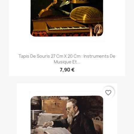
Tapis De Souris 27 Cm X 20 Cm : Instruments De
Musique Et...
7,90 €
favorite_border