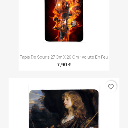
Tapis De Souris 27 Cm X 20 Cm : Volute En Feu
7,90 €
favorite_border