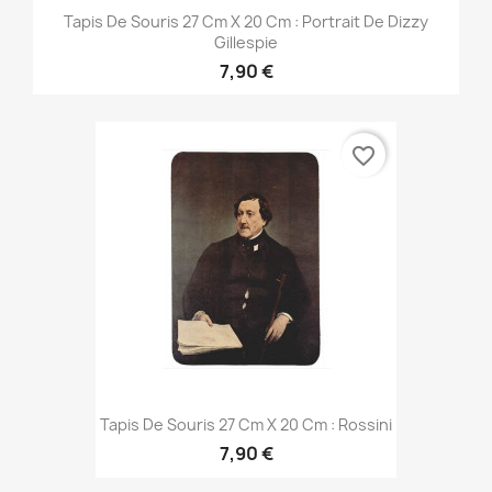
Tapis De Souris 27 Cm X 20 Cm : Portrait De Dizzy
Gillespie
7,90 €
favorite_border
Tapis De Souris 27 Cm X 20 Cm : Rossini
7,90 €